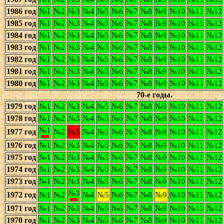
1986 год
№1
№2
№3
№4
№5
№6
№7
№8
№9
№10
№11
№12
1985 год
№1
№2
№3
№4
№5
№6
№7
№8
№9
№10
№11
№12
1984 год
№1
№2
№3
№4
№5
№6
№7
№8
№9
№10
№11
№12
1983 год
№1
№2
№3
№4
№5
№6
№7
№8
№9
№10
№11
№12
1982 год
№1
№2
№3
№4
№5
№6
№7
№8
№9
№10
№11
№12
1981 год
№1
№2
№3
№4
№5
№6
№7
№8
№9
№10
№11
№12
1980 год
№1
№2
№3
№4
№5
№6
№7
№8
№9
№10
№11
№12
70-е годы.
1979 год
№1
№2
№3
№4
№5
№6
№7
№8
№9
№10
№11
№12
1978 год
№1
№2
№3
№4
№5
№6
№7
№8
№9
№10
№11
№12
№1
1977 год
№2
№3
№4
№5
№6
№7
№8
№9
№10
№11
№12
1976 год
№1
№2
№3
№4
№5
№6
№7
№8
№9
№10
№11
№12
1975 год
№1
№2
№3
№4
№5
№6
№7
№8
№9
№10
№11
№12
1974 год
№1
№2
№3
№4
№5
№6
№7
№8
№9
№10
№11
№12
1973 год
№1
№2
№3
№4
№5
№6
№7
№8
№9
№10
№11
№12
№3
1972 год
№1
№2
№4
№5
№6
№7
№8
№9
№10
№11
№12
1971 год
№1
№2
№3
№4
№5
№6
№7
№8
№9
№10
№11
№12
1970 год
№1
№2
№3
№4
№5
№6
№7
№8
№9
№10
№11
№12