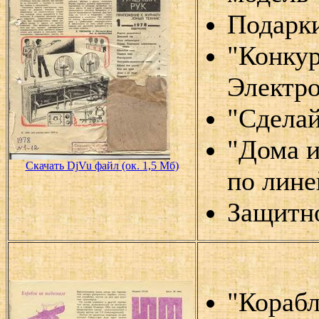
Подарк
"Конку
Электр
"Сделай
"Дома и
Скачать DjVu файл (ок. 1,5 Мб)
по лине
Защитно
"Корабл