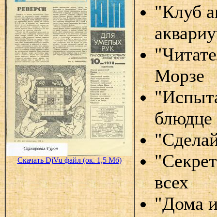
"Клуб а
аквари
"Читате
Морзе
"Испыт
блюдце
"Сделай
"Секрет
Скачать DjVu файл (ок. 1,5 Мб)
всех
"Дома и