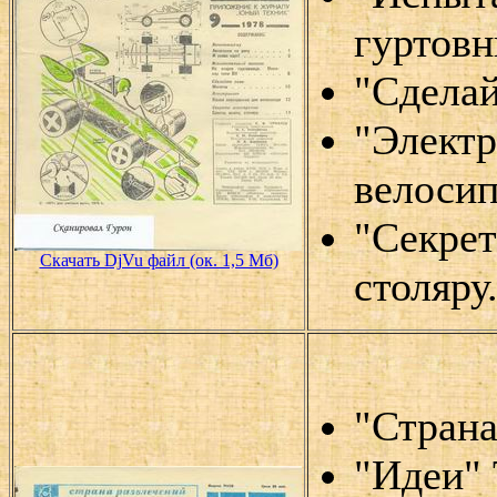
гуртовн
"Сделай
"Электр
велосип
"Секрет
Скачать DjVu файл (ок. 1,5 Мб)
столяру
"Страна
"Идеи" 