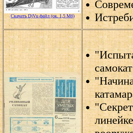
Соврем
Истреб
Скачать DjVu файл (ок. 1,5 Мб)
"Испыт
самокат
"Начин
катамар
"Секрет
линейке
вооруже