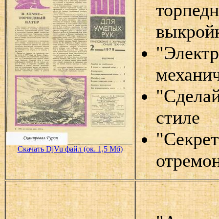
торпедн
выкрой
"Электр
механи
"Сделай
стиле
"Секрет
Скачать DjVu файл (ок. 1,5 Мб)
отремон