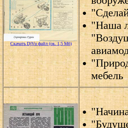
"Сделай
"Наша л
"Воздуш
Скачать DjVu файл (ок. 1,5 Мб)
авиамод
"Природ
мебель
"Начин
"Будущ