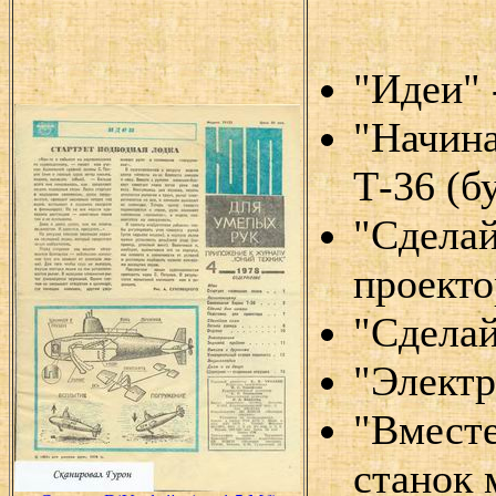
"Идеи" 
"Начин
Т-36 (б
"Сделай
проекто
"Сделай
"Электр
"Вместе
станок 