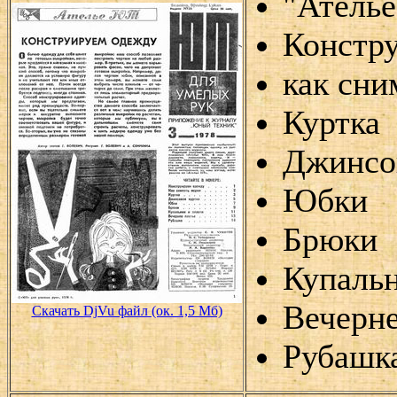
"Атель
Констр
как сни
Куртка
Джинсов
Юбки
Брюки
Купальн
Вечерне
Скачать DjVu файл (ок. 1,5 Мб)
Рубашк