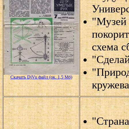
Универ
"Музей 
покорит
схема с
"Сделай
"Природ
Скачать DjVu файл (ок. 1,5 Мб)
кружев
"Страна