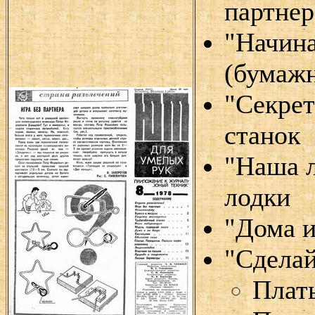
партнер
"Начина
(бумаж
"Секрет
станок
"Наша 
лодки
"Дома и
"Сделай
Плать