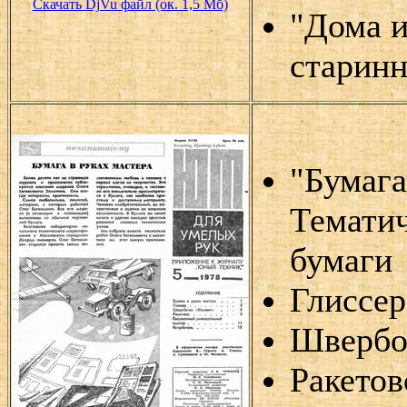
Скачать DjVu файл (ок. 1,5 Мб)
"Дома и
старинн
"Бумага
Тематич
бумаги
Глиссер
Швербо
Ракетов