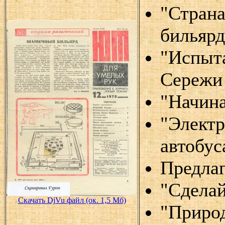
"Стран
бильярд
"Испыт
Сережи
"Начин
"Электр
автобус
Предлаг
"Сдела
Скачать DjVu файл (ок. 1,5 Мб)
"Природ