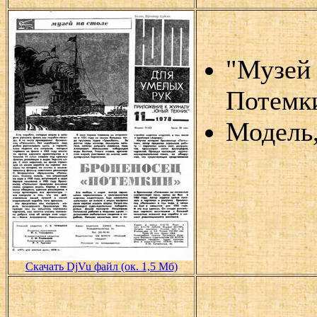
"Музей 
Потемк
Модель,
Скачать DjVu файл (ок. 1,5 Мб)