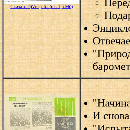
Пере
Скачать DjVu файл (ок. 1,5 Мб)
Пода
Энцикл
Отвечае
"Природ
бароме
"Начина
И снова
"Испыта